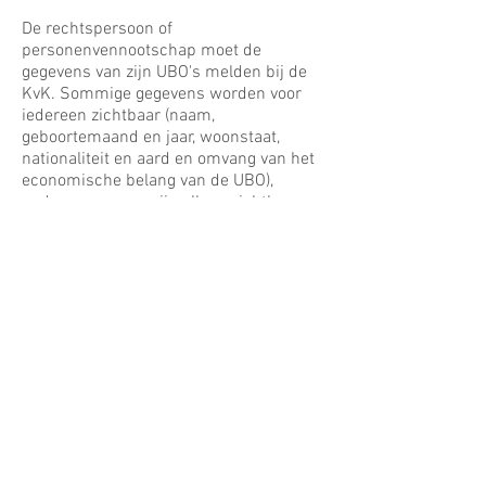
De rechtspersoon of
personenvennootschap moet de
gegevens van zijn UBO's melden bij de
KvK. Sommige gegevens worden voor
iedereen zichtbaar (naam,
geboortemaand en jaar, woonstaat,
nationaliteit en aard en omvang van het
economische belang van de UBO),
andere gegevens zijn alleen zichtbaar
voor de
Financial Intelligence Unit
Nederland
(bijvoorbeeld BSN-nummer,
woonadres en afschriften van
documenten).
Openbaarheid
Wij adviseren u om voor uzelf na te gaan
welke gevolgen de registratie in het
UBO-register voor u heeft. Door de
gegevens van het UBO-register te
combineren met de gedeponeerde